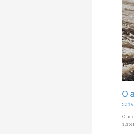
O 
Sofia
O amo
siste