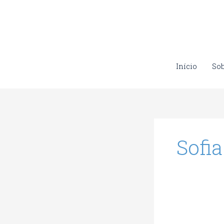
Skip
to
content
Início
So
Sofi