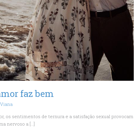
amor faz bem
 Viana
r, os sentimentos de ternura e a satisfação sexual provocam
ma nervoso a […]