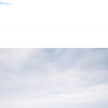
 More »
do