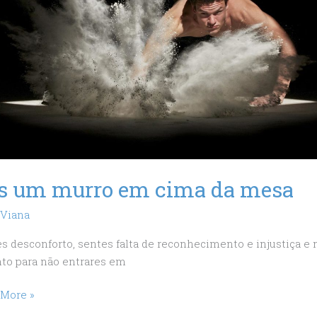
́s um murro em cima da mesa
 Viana
s desconforto, sentes falta de reconhecimento e injustiça e 
to para não entrares em
 More »